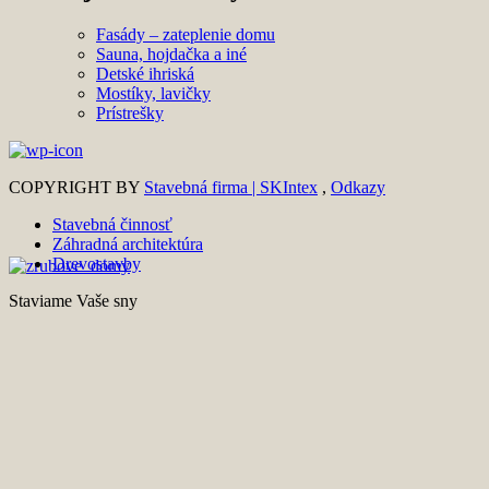
Fasády – zateplenie domu
Sauna, hojdačka a iné
Detské ihriská
Mostíky, lavičky
Prístrešky
COPYRIGHT BY
Stavebná firma | SKIntex
,
Odkazy
Stavebná činnosť
Záhradná architektúra
Drevostavby
Staviame Vaše sny