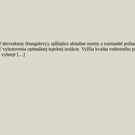
drevodomy (bungalovy), spĺňajúce aktuálne normy a rozmanité požiad
vyhotovenia optimálnej tepelnej izolácie. Vyžšia kvalita vnútorného pros
e vyhreje […]