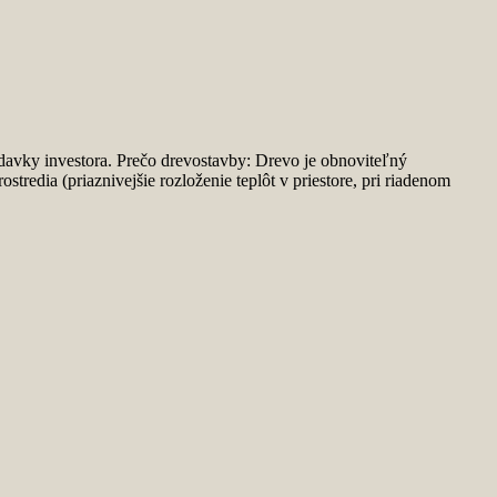
avky investora. Prečo drevostavby: Drevo je obnoviteľný
tredia (priaznivejšie rozloženie teplôt v priestore, pri riadenom