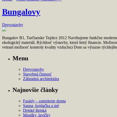
Bungalovy
Drevostavby
Bungalov B1, Turčianske Teplice 2012 Navrhujeme funkčne moderné 
ekologický materiál. Rýchlosť výstavby, ktorá šetrý financie. Možnosť 
vetraní možnosť kontroly kvality vzduchu) Dom sa výrazne rýchlejši
Menu
Drevostavby
Stavebná činnosť
Záhradná architektúra
Najnovšie články
Fasády – zateplenie domu
Sauna, hojdačka a iné
Detské ihriská
Mostíky, lavičky