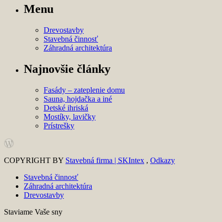
Menu
Drevostavby
Stavebná činnosť
Záhradná architektúra
Najnovšie články
Fasády – zateplenie domu
Sauna, hojdačka a iné
Detské ihriská
Mostíky, lavičky
Prístrešky
COPYRIGHT BY
Stavebná firma | SKIntex
,
Odkazy
Stavebná činnosť
Záhradná architektúra
Drevostavby
Staviame Vaše sny